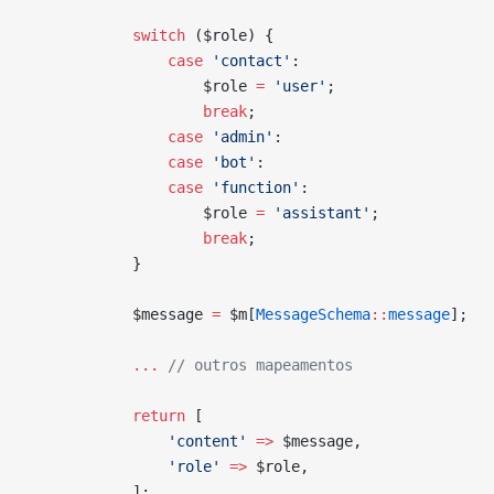
            switch
 ($role) {
                case
 'contact'
:
                    $role 
=
 'user'
;
                    break
;
                case
 'admin'
:
                case
 'bot'
:
                case
 'function'
:
                    $role 
=
 'assistant'
;
                    break
;
            }
            $message 
=
 $m[
MessageSchema
::
message
];
            ...
 // outros mapeamentos
            return
 [
                'content'
 =>
 $message,
                'role'
 =>
 $role,
            ];