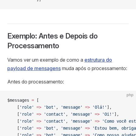
Exemplo: Antes e Depois do
Processamento
Vamos ver um exemplo de como a
estrutura do
payload de mensagens
muda após o processamento:
Antes do processamento:
php
$messages 
=
 [
    [
'role'
 =>
 'bot'
, 
'message'
 =>
 'Olá!'
],
    [
'role'
 =>
 'contact'
, 
'message'
 =>
 'Oi!'
],
    [
'role'
 =>
 'contact'
, 
'message'
 =>
 'Como você est
    [
'role'
 =>
 'bot'
, 
'message'
 =>
 'Estou bem, obriga
    [
'role'
 =>
 'bot'
, 
'message'
 =>
 'Como posso ajudar