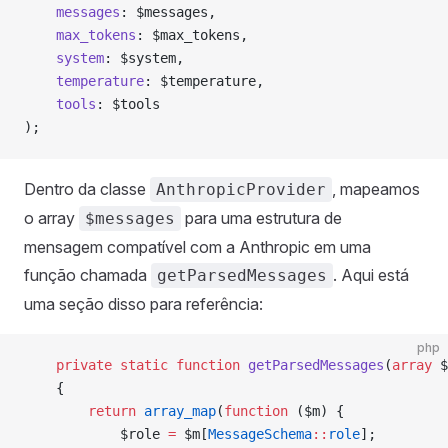
    messages
: $messages,
    max_tokens
: $max_tokens,
    system
: $system,
    temperature
: $temperature,
    tools
: $tools
);
Dentro da classe
, mapeamos
AnthropicProvider
o array
para uma estrutura de
$messages
mensagem compatível com a Anthropic em uma
função chamada
. Aqui está
getParsedMessages
uma seção disso para referência:
php
    private
 static
 function
 getParsedMessages
(
array
 $
    {
        return
 array_map
(
function
 ($m) {
            $role 
=
 $m[
MessageSchema
::
role
];