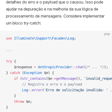
detalhes do erro e o payload que o causou. Isso pode
ajudar na depuração e na melhoria da sua lógica de
processamento de mensagens. Considere implementar
um bloco try-catch:
php
use
 Illuminate\Support\Facades\Log
;
...
try
 {
    $response 
=
 AnthropicProvider
::
chat
(
/* ... */
);
} 
catch
 (
Exception
 $e) {
    if
 (
str_contains
($e
->
getMessage
(), 
'invalid_reque
        // Registra o erro e o payload
        Log
::
error
(
'Erro de solicitação inválida: '
 .
    }
    throw
 $e;
}