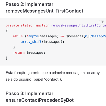
Passo 2: Implementar
removeMessagesUntilFirstContact
php
private
 static
 function
 removeMessagesUntilFirstConta
{
    while
 (
!
empty
($messages) 
&&
 $messages[
0
][
MessageS
        array_shift
($messages);
    }
    return
 $messages;
}
Esta função garante que a primeira mensagem no array
seja do usuário (papel 'contact').
Passo 3: Implementar
ensureContactPrecededByBot