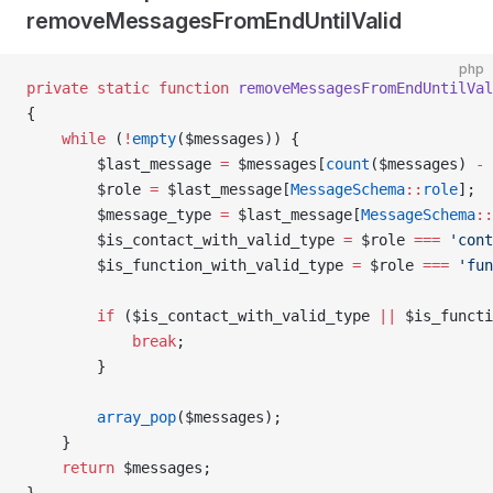
removeMessagesFromEndUntilValid
php
private
 static
 function
 removeMessagesFromEndUntilVal
{
    while
 (
!
empty
($messages)) {
        $last_message 
=
 $messages[
count
($messages) 
-
 
        $role 
=
 $last_message[
MessageSchema
::
role
];
        $message_type 
=
 $last_message[
MessageSchema
::
        $is_contact_with_valid_type 
=
 $role 
===
 'cont
        $is_function_with_valid_type 
=
 $role 
===
 'fun
        if
 ($is_contact_with_valid_type 
||
 $is_functi
            break
;
        }
        array_pop
($messages);
    }
    return
 $messages;