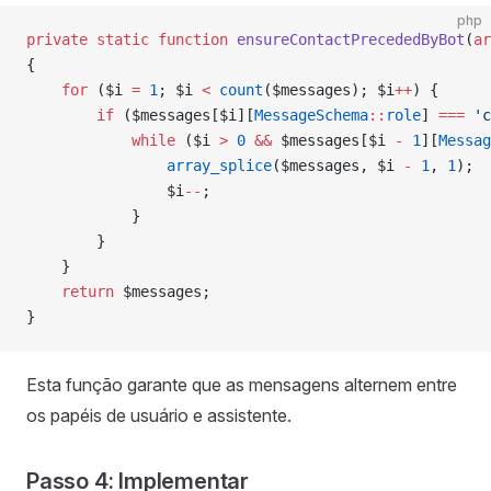
php
private
 static
 function
 ensureContactPrecededByBot
(
ar
{
    for
 ($i 
=
 1
; $i 
<
 count
($messages); $i
++
) {
        if
 ($messages[$i][
MessageSchema
::
role
] 
===
 'c
            while
 ($i 
>
 0
 &&
 $messages[$i 
-
 1
][
Messag
                array_splice
($messages, $i 
-
 1
, 
1
);
                $i
--
;
            }
        }
    }
    return
 $messages;
}
Esta função garante que as mensagens alternem entre
os papéis de usuário e assistente.
Passo 4: Implementar