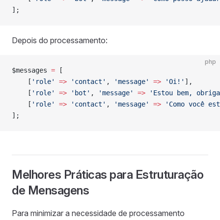
];
Depois do processamento:
php
$messages 
=
 [
    [
'role'
 =>
 'contact'
, 
'message'
 =>
 'Oi!'
],
    [
'role'
 =>
 'bot'
, 
'message'
 =>
 'Estou bem, obriga
    [
'role'
 =>
 'contact'
, 
'message'
 =>
 'Como você est
];
Melhores Práticas para Estruturação
de Mensagens
Para minimizar a necessidade de processamento