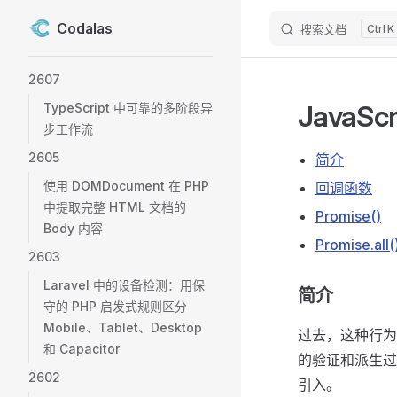
Codalas
搜索文档
K
Skip to content
Sidebar Navigation
2607
JavaS
TypeScript 中可靠的多阶段异
步工作流
2605
简介
使用 DOMDocument 在 PHP
回调函数
中提取完整 HTML 文档的
Promise()
Body 内容
Promise.all(
2603
Laravel 中的设备检测：用保
简介
守的 PHP 启发式规则区分
Mobile、Tablet、Desktop
过去，这种行为
和 Capacitor
的验证和派生过程
2602
引入。