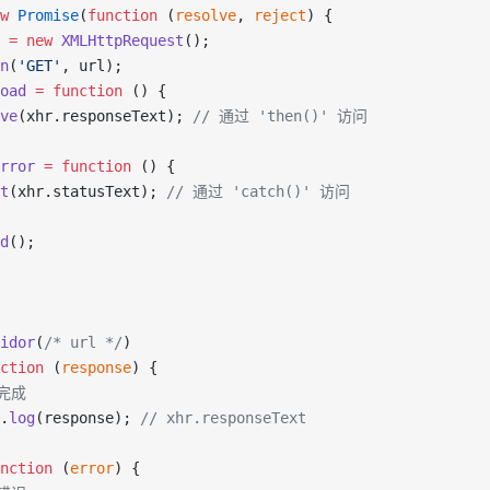
w
 Promise
(
function
 (
resolve
, 
reject
) {
 
=
 new
 XMLHttpRequest
();
n
(
'GET'
, url);
oad
 =
 function
 () {
ve
(xhr.responseText); 
// 通过 'then()' 访问
rror
 =
 function
 () {
t
(xhr.statusText); 
// 通过 'catch()' 访问
d
();
idor
(
/* url */
)
ction
 (
response
) {
询完成
.
log
(response); 
// xhr.responseText
nction
 (
error
) {