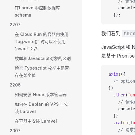
    // 请
在Laravel中控制数据库
    console
schema
  });
2207
我们看到
the
在 Cloud Run 的容器内使用
`log.write()` 时可以不使用
JavaScript
`await` 吗？
是基于 Prom
枚举和Javascript对象的区别
检查 Typescript 枚举中是否
axios
({
存在某个值
  /* option
2206
})
如何安装 Node 版本管理器
  .
then
(
fun
    // 请
如何在 Debian 的 VPS 上安
    console
装 Laravel
  })
在容器中安装 Laravel
  .
catch
(
fu
    // 请
2007