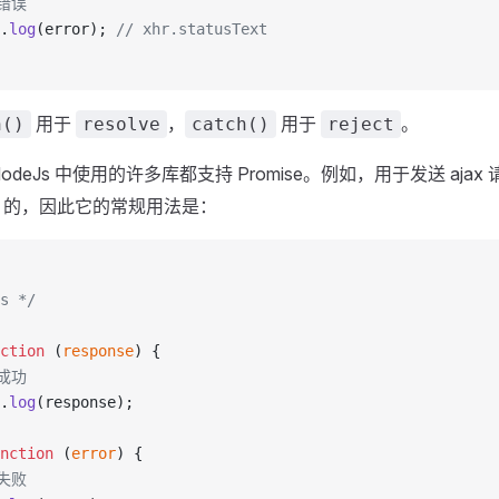
求错误
.
log
(error); 
// xhr.statusText
用于
，
用于
。
n()
resolve
catch()
reject
 和 NodeJs 中使用的许多库都支持 Promise。例如，用于发送 ajax
ise 的，因此它的常规用法是：
s */
ction
 (
response
) {
求成功
.
log
(response);
nction
 (
error
) {
求失败