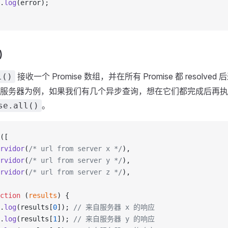
.
log
(error);
)
接收一个 Promise 数组，并在所有 Promise 都 resolv
l()
服务器为例，如果我们有几个异步查询，想在它们都完成后再执
。
se.all()
([
rvidor
(
/* url from server x */
),
rvidor
(
/* url from server y */
),
rvidor
(
/* url from server z */
),
ction
 (
results
) {
.
log
(results[
0
]); 
// 来自服务器 x 的响应
.
log
(results[
1
]); 
// 来自服务器 y 的响应 