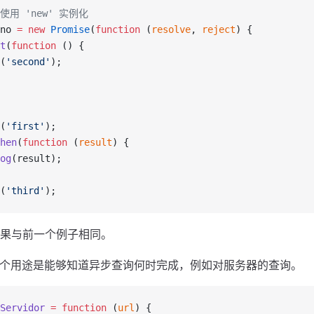
e 使用 'new' 实例化
no 
=
 new
 Promise
(
function
 (
resolve
, 
reject
) {
t
(
function
 () {
(
'second'
);
(
'first'
);
hen
(
function
 (
result
) {
og
(result);
(
'third'
);
果与前一个例子相同。
 的另一个用途是能够知道异步查询何时完成，例如对服务器的查询。
Servidor
 =
 function
 (
url
) {