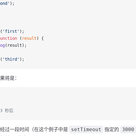
ond'
);
(
'first'
);
unction
 (
result
) {
og
(result);  
(
'third'
);
果将是：
 3 秒后
到经过一段时间（在这个例子中是
指定的
setTimeout
3000