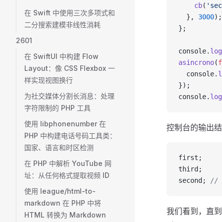
    cb
(
'sec
在 Swift 中使用三次多项式和
  }, 
3000
);
二分搜索建模非线性消耗
};
2601
console.
log
在 SwiftUI 中构建 Flow
asincrono
(
f
Layout：像 CSS Flexbox 一
  console.
l
样实现视图换行
});
为社交媒体分割长消息：处理
console.
log
字符限制的 PHP 工具
使用 libphonenumber 在
控制台的输出结
PHP 中构建电话号码工具类：
国家、语言和时区检测
first;
在 PHP 中解析 YouTube 网
third;  
址：从任何格式提取视频 ID
second; 
//
使用 league/html-to-
markdown 在 PHP 中将
我们看到，直
HTML 转换为 Markdown