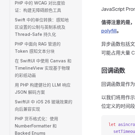
PHP 中的 WCAG 对比度验
JavaScrip
证：构建无障碍颜色工具
Swift 中的单位转换：感知地
值得注意的是，Int
区设置的公制与英制系统及
polyfill
。
Thread-Safe 持久化
异步函数包括文
PHP 中面向 RAG 管道的
Token 感知文本分块
可能占用大量 
在 SwiftUI 中使用 Canvas 和
TimelineView 实现基于物理
回调函数
的彩纸动画
回调函数是作为
用 PHP 构建健壮的 LLM 响应
JSON 解码方案
以我们将用作
SwiftUI 中 iOS 26 玻璃效果的
位定义的时间段
向后兼容实现
PHP 货币格式化：使用
let
 asincro
NumberFormatter 和
  setTimeou
Backed Enums