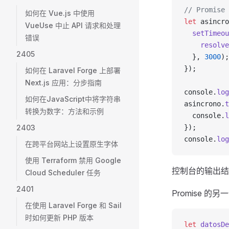
// Promis
如何在 Vue.js 中使用
let
 asincro
VueUse 中止 API 请求和处理
  setTimeou
错误
    resolve
2405
  }, 
3000
);
});
如何在 Laravel Forge 上部署
Next.js 应用：分步指南
console.
log
如何在JavaScript中将字符串
asincrono.
t
转换为数字：方法和示例
  console.
l
2403
});
console.
log
在跨平台网站上设置原生字体
使用 Terraform 禁用 Google
控制台的输出结
Cloud Scheduler 任务
2401
Promise
在使用 Laravel Forge 和 Sail
时如何更新 PHP 版本
let
 datosDe