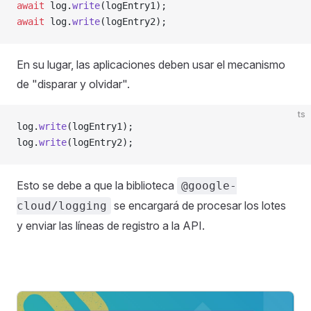
await
 log.
write
(logEntry1);
await
 log.
write
(logEntry2);
En su lugar, las aplicaciones deben usar el mecanismo
de "disparar y olvidar".
ts
log.
write
(logEntry1);
log.
write
(logEntry2);
Esto se debe a que la biblioteca
@google-
se encargará de procesar los lotes
cloud/logging
y enviar las líneas de registro a la API.