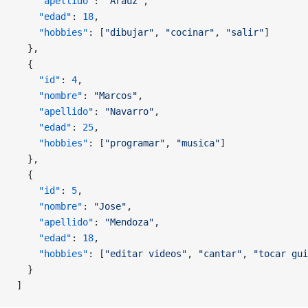
    "apellido"
: 
"Araúz"
,
    "edad"
: 
18
,
    "hobbies"
: [
"dibujar"
, 
"cocinar"
, 
"salir"
]
  },
  {
    "id"
: 
4
,
    "nombre"
: 
"Marcos"
,
    "apellido"
: 
"Navarro"
,
    "edad"
: 
25
,
    "hobbies"
: [
"programar"
, 
"musica"
]
  },
  {
    "id"
: 
5
,
    "nombre"
: 
"Jose"
,
    "apellido"
: 
"Mendoza"
,
    "edad"
: 
18
,
    "hobbies"
: [
"editar videos"
, 
"cantar"
, 
"tocar gui
  }
]