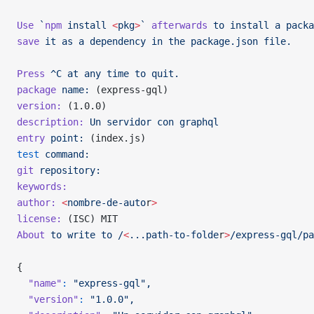
Use
 `
npm
 install 
<
pkg
>
`
 afterwards
 to
 install
 a
 packa
save
 it
 as
 a
 dependency
 in
 the
 package.json
 file.
Press
 ^C
 at
 any
 time
 to
 quit.
package
 name:
 (express-gql)
version:
 (1.0.0)
description:
 Un
 servidor
 con
 graphql
entry
 point:
 (index.js)
test
 command:
git
 repository:
keywords:
author:
 <
nombre-de-auto
r
>
license:
 (ISC) MIT
About
 to
 write
 to
 /
<
...path-to-folde
r
>
/express-gql/p
{
  "name"
:
 "express-gql",
  "version"
:
 "1.0.0",