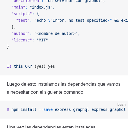
  "description"
:
 "Un servidor con graphql",
  "main"
:
 "index.js",
  "scripts"
:
 {
    "test"
:
 "echo 
\"
Error: no test specified
\"
 && exi
  },
  "author"
:
 "<nombre-de-autor>",
  "license"
:
 "MIT"
}
Is
 this
 OK?
 (yes) yes
Luego de esto instalamos las dependencias que vamos
a necesitar con el siguiente comando:
bash
$
 npm
 install
 --save
 express
 graphql
 express-graphql
Una vez las dependencias estén instaladas,