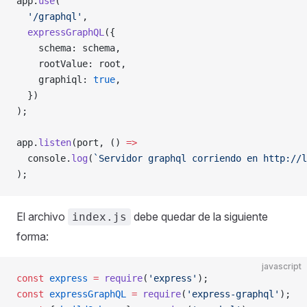
app.
use
(
  '/graphql'
,
  expressGraphQL
({
    schema: schema,
    rootValue: root,
    graphiql: 
true
,
  })
);
app.
listen
(port, () 
=>
  console.
log
(
`Servidor graphql corriendo en http://l
);
El archivo
debe quedar de la siguiente
index.js
forma:
javascript
const
 express
 =
 require
(
'express'
);
const
 expressGraphQL
 =
 require
(
'express-graphql'
);