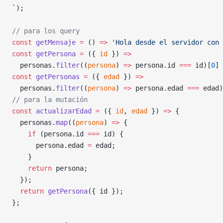
`
);
// para los query
const
 getMensaje
 =
 () 
=>
 'Hola desde el servidor con 
const
 getPersona
 =
 ({ 
id
 }) 
=>
  personas.
filter
((
persona
) 
=>
 persona.id 
===
 id)[
0
] 
const
 getPersonas
 =
 ({ 
edad
 }) 
=>
  personas.
filter
((
persona
) 
=>
 persona.edad 
===
 edad)
// para la mutación
const
 actualizarEdad
 =
 ({ 
id
, 
edad
 }) 
=>
 {
  personas.
map
((
persona
) 
=>
 {
    if
 (persona.id 
===
 id) {
      persona.edad 
=
 edad;
    }
    return
 persona;
  });
  return
 getPersona
({ id });
};