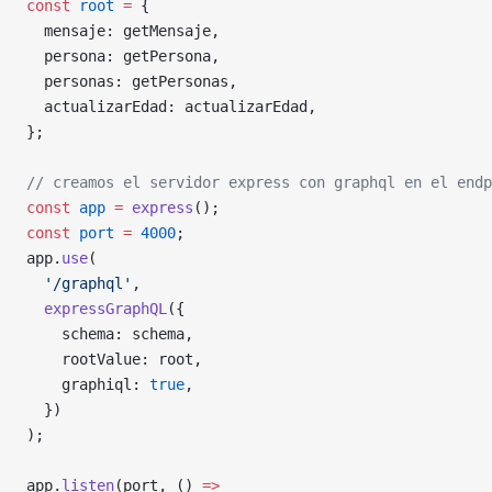
const
 root
 =
 {
  mensaje: getMensaje,
  persona: getPersona,
  personas: getPersonas,
  actualizarEdad: actualizarEdad,
};
// creamos el servidor express con graphql en el endp
const
 app
 =
 express
();
const
 port
 =
 4000
;
app.
use
(
  '/graphql'
,
  expressGraphQL
({
    schema: schema,
    rootValue: root,
    graphiql: 
true
,
  })
);
app.
listen
(port, () 
=>