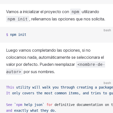
Vamos a inicializar el proyecto con
utilizando
npm
, rellenamos las opciones que nos solicita.
npm init
bash
$
 npm
 init
Luego vamos completando las opciones, si no
colocamos nada, automáticamente se seleccionara el
valor por defecto. Pueden reemplazar
<nombre-de-
por sus nombres.
autor>
bash
This
 utility
 will
 walk
 you
 through
 creating
 a
 package
It
 only
 covers
 the
 most
 common
 items,
 and
 tries
 to
 gu
See
 `
npm
 help json`
 for
 definitive documentation on t
and
 exactly
 what
 they
 do.