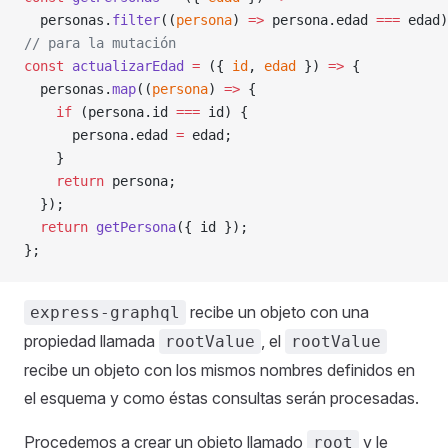
  personas.
filter
((
persona
) 
=>
 persona.edad 
===
 edad)
// para la mutación
const
 actualizarEdad
 =
 ({ 
id
, 
edad
 }) 
=>
 {
  personas.
map
((
persona
) 
=>
 {
    if
 (persona.id 
===
 id) {
      persona.edad 
=
 edad;
    }
    return
 persona;
  });
  return
 getPersona
({ id });
};
recibe un objeto con una
express-graphql
propiedad llamada
, el
rootValue
rootValue
recibe un objeto con los mismos nombres definidos en
el esquema y como éstas consultas serán procesadas.
Procedemos a crear un objeto llamado
y le
root