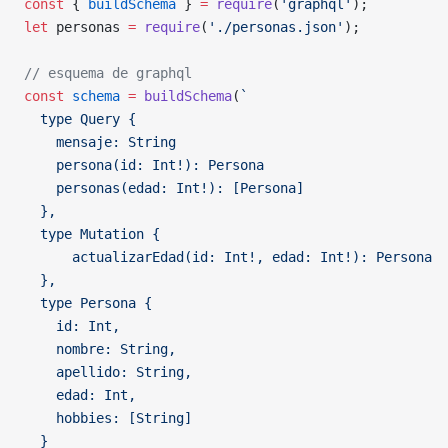
const
 { 
buildSchema
 } 
=
 require
(
'graphql'
);
let
 personas 
=
 require
(
'./personas.json'
);
// esquema de graphql
const
 schema
 =
 buildSchema
(
`
  type Query {
    mensaje: String
    persona(id: Int!): Persona
    personas(edad: Int!): [Persona]
  },
  type Mutation {
	  actualizarEdad(id: Int!, edad: Int!): Persona
  },
  type Persona {
    id: Int,
    nombre: String,
    apellido: String,
    edad: Int,
    hobbies: [String]
  }