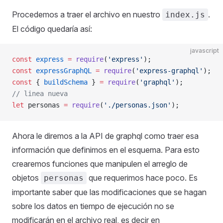
Procedemos a traer el archivo en nuestro
.
index.js
El código quedaría así:
javascript
const
 express
 =
 require
(
'express'
);
const
 expressGraphQL
 =
 require
(
'express-graphql'
);
const
 { 
buildSchema
 } 
=
 require
(
'graphql'
);
// linea nueva
let
 personas 
=
 require
(
'./personas.json'
);
Ahora le diremos a la API de graphql como traer esa
información que definimos en el esquema. Para esto
crearemos funciones que manipulen el arreglo de
objetos
que requerimos hace poco. Es
personas
importante saber que las modificaciones que se hagan
sobre los datos en tiempo de ejecución no se
modificarán en el archivo real, es decir en