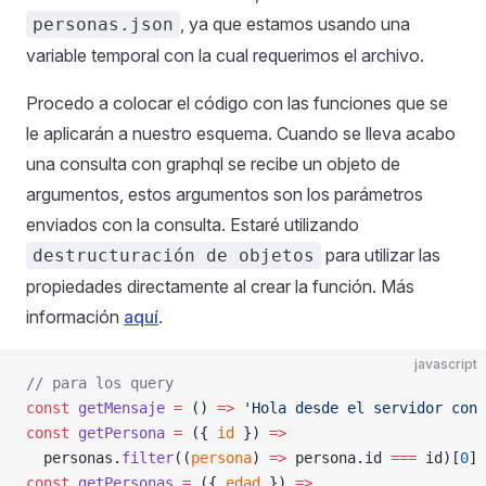
, ya que estamos usando una
personas.json
variable temporal con la cual requerimos el archivo.
Procedo a colocar el código con las funciones que se
le aplicarán a nuestro esquema. Cuando se lleva acabo
una consulta con graphql se recibe un objeto de
argumentos, estos argumentos son los parámetros
enviados con la consulta. Estaré utilizando
para utilizar las
destructuración de objetos
propiedades directamente al crear la función. Más
información
aquí
.
javascript
// para los query
const
 getMensaje
 =
 () 
=>
 'Hola desde el servidor con 
const
 getPersona
 =
 ({ 
id
 }) 
=>
  personas.
filter
((
persona
) 
=>
 persona.id 
===
 id)[
0
] 
const
 getPersonas
 =
 ({ 
edad
 }) 
=>